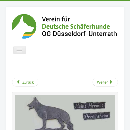
Home
Der Verein
Zurück
Weiter
Termine
Fotoalben
Der Schäferhund
Buchempfehlungen
Downloads